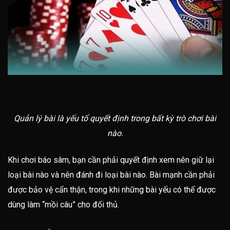
Quản lý bài là yếu tố quyết định trong bất kỳ trò chơi bài
nào.
Khi chơi báo sâm, bạn cần phải quyết định xem nên giữ lại
loại bài nào và nên đánh đi loại bài nào. Bài mạnh cần phải
được bảo vệ cẩn thận, trong khi những bài yếu có thể được
dùng làm “mồi câu” cho đối thủ.