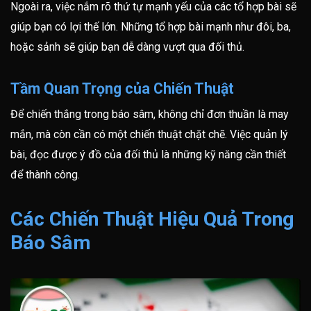
Ngoài ra, việc nắm rõ thứ tự mạnh yếu của các tổ hợp bài sẽ
giúp bạn có lợi thế lớn. Những tổ hợp bài mạnh như đôi, ba,
hoặc sảnh sẽ giúp bạn dễ dàng vượt qua đối thủ.
Tầm Quan Trọng của Chiến Thuật
Để chiến thắng trong báo sâm, không chỉ đơn thuần là may
mắn, mà còn cần có một chiến thuật chặt chẽ. Việc quản lý
bài, đọc được ý đồ của đối thủ là những kỹ năng cần thiết
để thành công.
Các Chiến Thuật Hiệu Quả Trong
Báo Sâm