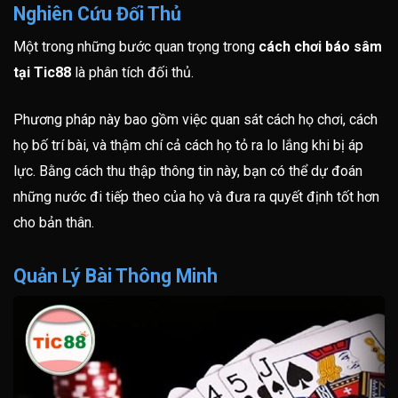
Nghiên Cứu Đối Thủ
Một trong những bước quan trọng trong
cách chơi báo sâm
tại Tic88
là phân tích đối thủ.
Phương pháp này bao gồm việc quan sát cách họ chơi, cách
họ bố trí bài, và thậm chí cả cách họ tỏ ra lo lắng khi bị áp
lực. Bằng cách thu thập thông tin này, bạn có thể dự đoán
những nước đi tiếp theo của họ và đưa ra quyết định tốt hơn
cho bản thân.
Quản Lý Bài Thông Minh