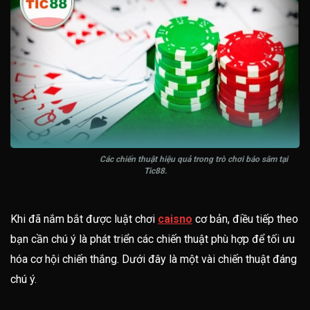
Các chiến thuật hiệu quả trong trò chơi báo sâm tại
Tic88.
Khi đã nắm bắt được luật chơi
caisno
cơ bản, điều tiếp theo
bạn cần chú ý là phát triển các chiến thuật phù hợp để tối ưu
hóa cơ hội chiến thắng. Dưới đây là một vài chiến thuật đáng
chú ý.