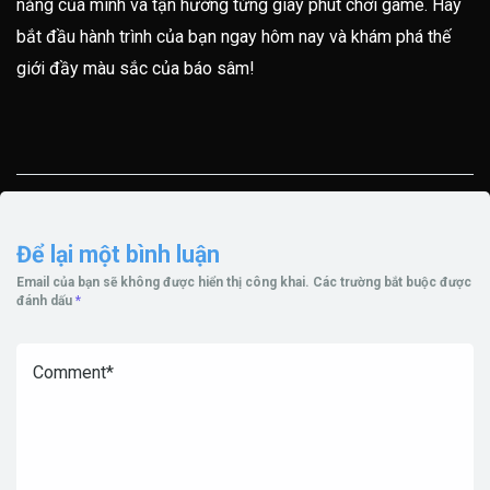
năng của mình và tận hưởng từng giây phút chơi game. Hãy
bắt đầu hành trình của bạn ngay hôm nay và khám phá thế
giới đầy màu sắc của báo sâm!
Để lại một bình luận
Email của bạn sẽ không được hiển thị công khai.
Các trường bắt buộc được
đánh dấu
*