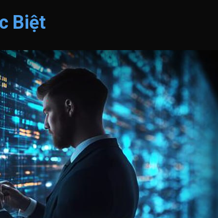
c Biệt