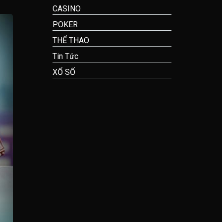
CASINO
POKER
THỂ THAO
Tin Tức
XỔ SỐ