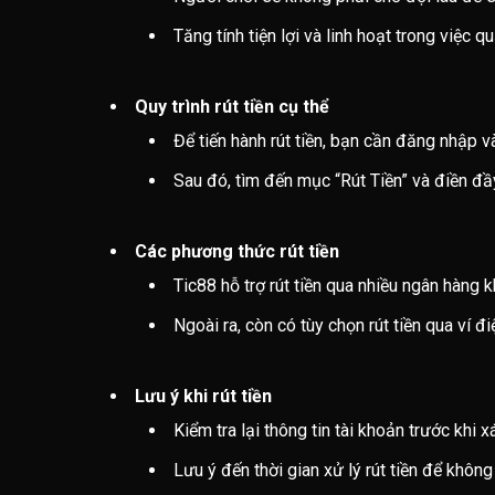
Tăng tính tiện lợi và linh hoạt trong việc qu
Quy trình rút tiền cụ thể
Để tiến hành rút tiền, bạn cần đăng nhập v
Sau đó, tìm đến mục “Rút Tiền” và điền đầy
Các phương thức rút tiền
Tic88 hỗ trợ rút tiền qua nhiều ngân hàng 
Ngoài ra, còn có tùy chọn rút tiền qua ví đi
Lưu ý khi rút tiền
Kiểm tra lại thông tin tài khoản trước khi x
Lưu ý đến thời gian xử lý rút tiền để không