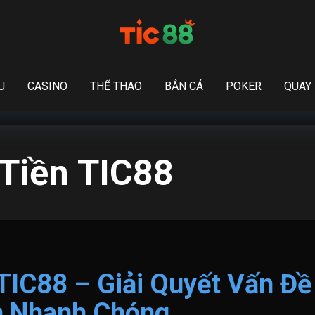
U
CASINO
THỂ THAO
BẮN CÁ
POKER
QUAY
Tiền TIC88
TIC88 – Giải Quyết Vấn Đề
h Nhanh Chóng