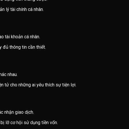
ản lý tài chính cá nhân.
ào tài khoản cá nhân.
 đủ thông tin cần thiết.
khác nhau.
ện tử cho những ai yêu thích sự tiện lợi.
ác nhận giao dịch.
 bị lỡ cơ hội sử dụng tiền vốn.