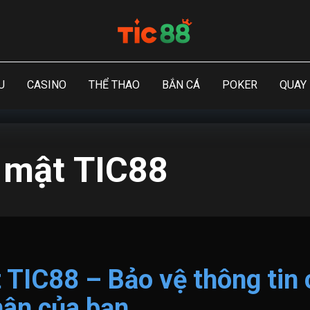
U
CASINO
THỂ THAO
BẮN CÁ
POKER
QUAY
 mật TIC88
 TIC88 – Bảo vệ thông tin 
ân của bạn