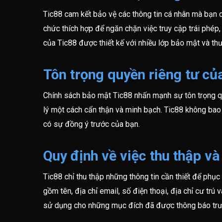
Tic88 cam kết bảo vệ các thông tin cá nhân mà bạn 
chức thích hợp để ngăn chặn việc truy cập trái phép,
của Tic88 được thiết kế với nhiều lớp bảo mật và t
Tôn trọng quyền riêng tư củ
Chính sách bảo mật Tic88 nhấn mạnh sự tôn trọng q
lý một cách cẩn thận và minh bạch. Tic88 không bao
có sự đồng ý trước của bạn.
Quy định về việc thu thập và
Tic88 chỉ thu thập những thông tin cần thiết để phụ
gồm tên, địa chỉ email, số điện thoại, địa chỉ cư trú 
sử dụng cho những mục đích đã được thông báo trư