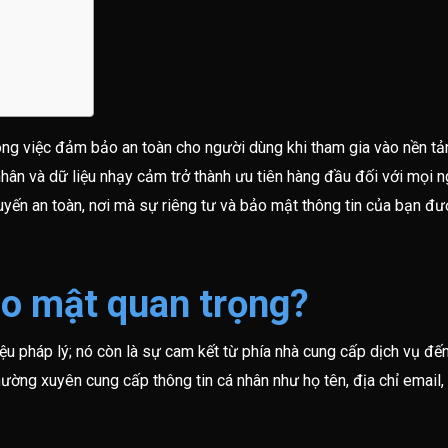
rong việc đảm bảo an toàn cho người dùng khi tham gia vào nền tả
 nhân và dữ liệu nhạy cảm trở thành ưu tiên hàng đầu đối với mọi 
uyến an toàn, nơi mà sự riêng tư và bảo mật thông tin của bạn đư
ảo mật quan trọng?
iệu pháp lý; nó còn là sự cam kết từ phía nhà cung cấp dịch vụ đế
ường xuyên cung cấp thông tin cá nhân như họ tên, địa chỉ email,