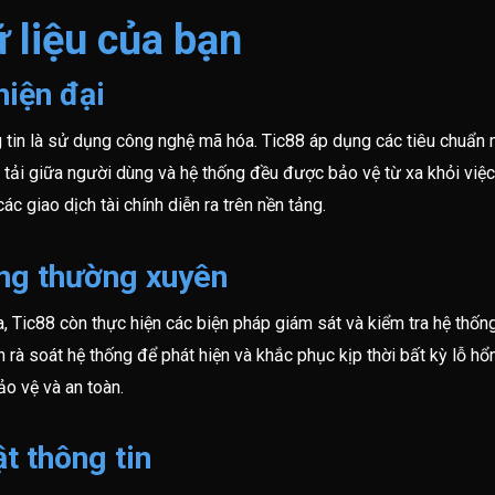
 liệu của bạn
iện đại
 tin là sử dụng công nghệ mã hóa. Tic88 áp dụng các tiêu chuẩn
 tải giữa người dùng và hệ thống đều được bảo vệ từ xa khỏi việc
c giao dịch tài chính diễn ra trên nền tảng.
ống thường xuyên
, Tic88 còn thực hiện các biện pháp giám sát và kiểm tra hệ thốn
rà soát hệ thống để phát hiện và khắc phục kịp thời bất kỳ lỗ hổ
o vệ và an toàn.
t thông tin