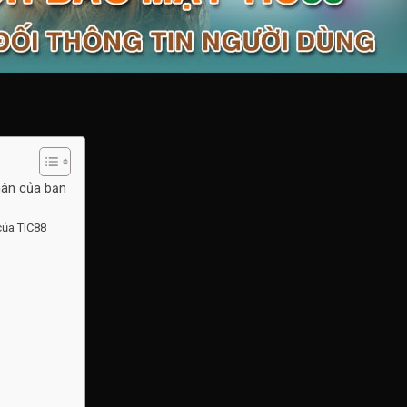
hân của bạn
của TIC88