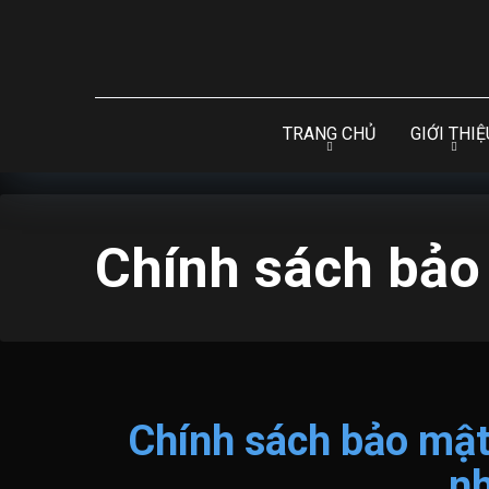
TRANG CHỦ
GIỚI THIỆ
Chính sách bảo
Chính sách bảo mật
nh