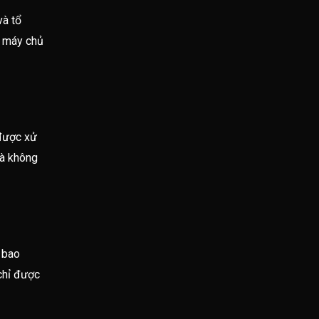
và tổ
g máy chủ
 được xử
mà không
 bao
 chỉ được