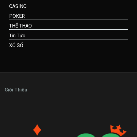
CASINO
POKER
THỂ THAO
Tin Tức
XỔ SỐ
Giới Thiệu