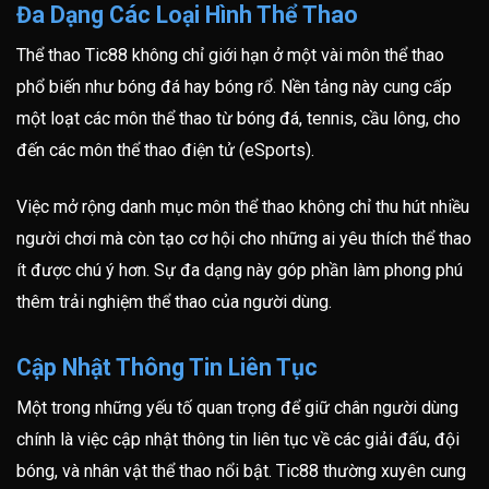
Đa Dạng Các Loại Hình Thể Thao
Thể thao Tic88 không chỉ giới hạn ở một vài môn thể thao
phổ biến như bóng đá hay bóng rổ. Nền tảng này cung cấp
một loạt các môn thể thao từ bóng đá, tennis, cầu lông, cho
đến các môn thể thao điện tử (eSports).
Việc mở rộng danh mục môn thể thao không chỉ thu hút nhiều
người chơi mà còn tạo cơ hội cho những ai yêu thích thể thao
ít được chú ý hơn. Sự đa dạng này góp phần làm phong phú
thêm trải nghiệm thể thao của người dùng.
Cập Nhật Thông Tin Liên Tục
Một trong những yếu tố quan trọng để giữ chân người dùng
chính là việc cập nhật thông tin liên tục về các giải đấu, đội
bóng, và nhân vật thể thao nổi bật. Tic88 thường xuyên cung