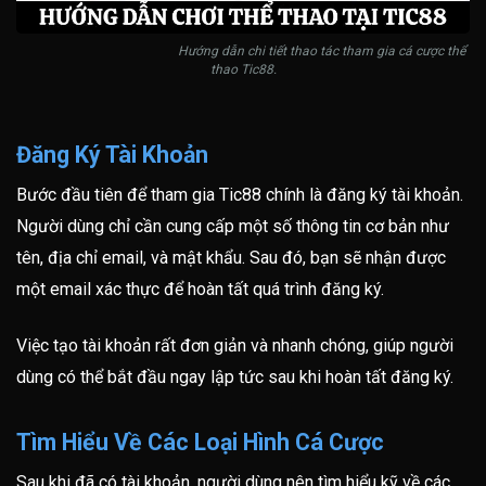
Hướng dẫn chi tiết thao tác tham gia cá cược thể
thao Tic88.
Đăng Ký Tài Khoản
Bước đầu tiên để tham gia Tic88 chính là đăng ký tài khoản.
Người dùng chỉ cần cung cấp một số thông tin cơ bản như
tên, địa chỉ email, và mật khẩu. Sau đó, bạn sẽ nhận được
một email xác thực để hoàn tất quá trình đăng ký.
Việc tạo tài khoản rất đơn giản và nhanh chóng, giúp người
dùng có thể bắt đầu ngay lập tức sau khi hoàn tất đăng ký.
Tìm Hiểu Về Các Loại Hình Cá Cược
Sau khi đã có tài khoản, người dùng nên tìm hiểu kỹ về các