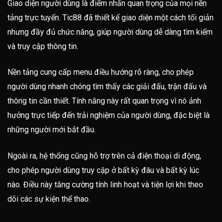
Giao diện người dùng là điểm nhấn quan trọng của mọi nền
tảng trực tuyến. Tic88 đã thiết kế giao diện một cách tối giản
nhưng đầy đủ chức năng, giúp người dùng dễ dàng tìm kiếm
và truy cập thông tin.
Nền tảng cung cấp menu điều hướng rõ ràng, cho phép
người dùng nhanh chóng tìm thấy các giải đấu, trận đấu và
thông tin cần thiết. Tính năng này rất quan trọng vì nó ảnh
hưởng trực tiếp đến trải nghiệm của người dùng, đặc biệt là
những người mới bắt đầu.
Ngoài ra, hệ thống cũng hỗ trợ trên cả điện thoại di động,
cho phép người dùng truy cập ở bất kỳ đâu và bất kỳ lúc
nào. Điều này tăng cường tính linh hoạt và tiện lợi khi theo
dõi các sự kiện thể thao.