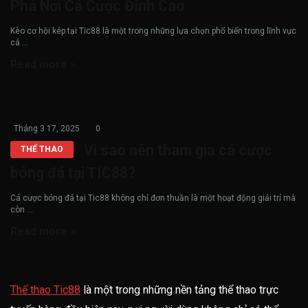
Phá Nơi Cá Cược Đỉnh Cao
Kèo cơ hội kép tại Tic88 là một trong những lựa chọn phổ biến trong lĩnh vực
cá ...
Read more »
Tháng 3 17, 2025
0
Vì sao nên tham gia cá cược
THỂ THAO
bóng đá tại TIC88?
Cá cược bóng đá tại Tic88 không chỉ đơn thuần là một hoạt động giải trí mà
còn ...
Read more »
Thể thao Tic88
là một trong những nền tảng thể thao trực