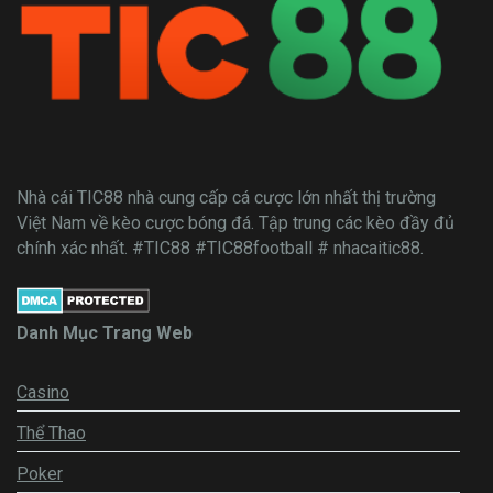
Nhà cái TIC88 nhà cung cấp cá cược lớn nhất thị trường
Việt Nam về kèo cược bóng đá. Tập trung các kèo đầy đủ
chính xác nhất. #TIC88 #TIC88football # nhacaitic88.
Danh Mục Trang Web
Casino
Thể Thao
Poker