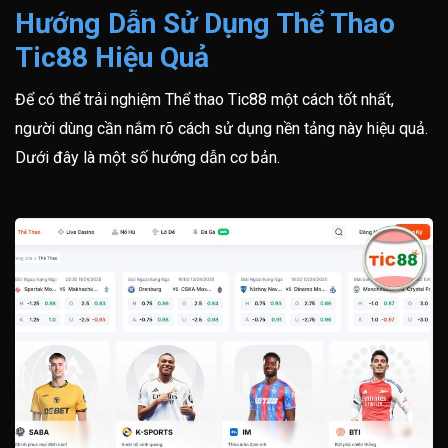
Hướng Dẫn Sử Dụng Thể Thao
Tic88 Hiệu Quả
Để có thể trải nghiệm Thể thao Tic88 một cách tốt nhất,
người dùng cần nắm rõ cách sử dụng nền tảng này hiệu quả.
Dưới đây là một số hướng dẫn cơ bản.