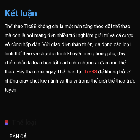
Kết luận
Thể thao Tic88 không chỉ là một nền tảng theo dõi thể thao
mà còn là nơi mang đến nhiều trải nghiệm giải trí và cá cược
vô cùng hấp dẫn. Với giao diện thân thiện, đa dạng các loại
hình thể thao và chương trình khuyến mãi phong phú, đây
chắc chắn là lựa chọn tốt dành cho những ai đam mê thể
thao. Hãy tham gia ngay Thể thao tại
Tic88
để không bỏ lỡ
những giây phút kịch tính và thú vị trong thế giới thể thao trực
tuyến!
Thể loại
BẮN CÁ